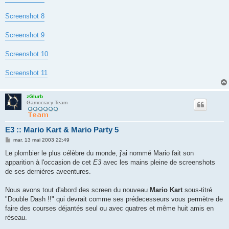
Screenshot 8
Screenshot 9
Screenshot 10
Screenshot 11
zGlurb
Gamocracy Team
E3 :: Mario Kart & Mario Party 5
M
mar. 13 mai 2003 22:49
e
s
Le plombier le plus célèbre du monde, j'ai nommé Mario fait son
s
apparition à l'occasion de cet
E3
avec les mains pleine de screenshots
a
g
de ses dernières aveentures.
e
Nous avons tout d'abord des screen du nouveau
Mario Kart
sous-titré
"Double Dash !!" qui devrait comme ses prédecesseurs vous permètre de
faire des courses déjantés seul ou avec quatres et même huit amis en
réseau.