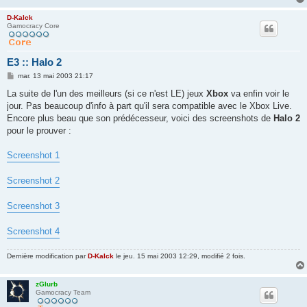
D-Kalck
Gamocracy Core
E3 :: Halo 2
M
mar. 13 mai 2003 21:17
e
s
La suite de l'un des meilleurs (si ce n'est LE) jeux
Xbox
va enfin voir le
s
jour. Pas beaucoup d'info à part qu'il sera compatible avec le Xbox Live.
a
g
Encore plus beau que son prédécesseur, voici des screenshots de
Halo 2
e
pour le prouver :
Screenshot 1
Screenshot 2
Screenshot 3
Screenshot 4
Dernière modification par
D-Kalck
le jeu. 15 mai 2003 12:29, modifié 2 fois.
zGlurb
Gamocracy Team