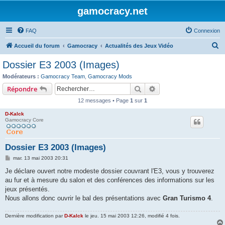
gamocracy.net
FAQ
Connexion
R
Accueil du forum
Gamocracy
Actualités des Jeux Vidéo
e
Dossier E3 2003 (Images)
c
Modérateurs :
Gamocracy Team
,
Gamocracy Mods
h
Rechercher
Recherche avancée
Répondre
e
12 messages • Page
1
sur
1
r
D-Kalck
c
Gamocracy Core
h
e
Dossier E3 2003 (Images)
r
M
mar. 13 mai 2003 20:31
e
s
Je déclare ouvert notre modeste dossier couvrant l'E3, vous y trouverez
s
au fur et à mesure du salon et des conférences des informations sur les
a
g
jeux présentés.
e
Nous allons donc ouvrir le bal des présentations avec
Gran Turismo 4
.
Dernière modification par
D-Kalck
le jeu. 15 mai 2003 12:26, modifié 4 fois.