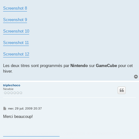
Screenshot 8
Screenshot 9
Screenshot 10
Screenshot 11
Screenshot 12
Les deux titres sont programmés par
Nintendo
sur
GameCube
pour cet
hiver.
triplechoco
Newbie
M
mer. 29 juil. 2009 20:37
e
s
Merci beaucoup!
s
a
g
e
commission de surendettement
- commission de surendettement, vous