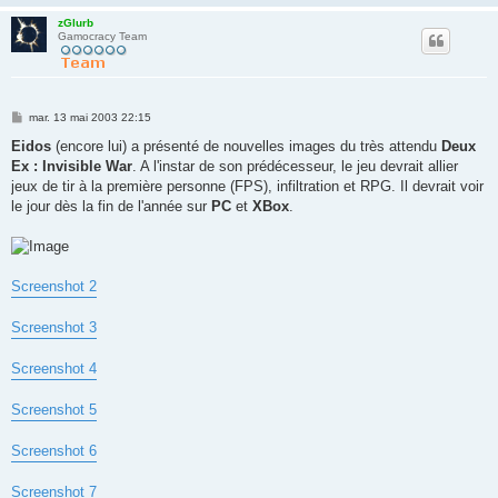
zGlurb
Gamocracy Team
M
mar. 13 mai 2003 22:15
e
s
Eidos
(encore lui) a présenté de nouvelles images du très attendu
Deux
s
Ex : Invisible War
. A l'instar de son prédécesseur, le jeu devrait allier
a
g
jeux de tir à la première personne (FPS), infiltration et RPG. Il devrait voir
e
le jour dès la fin de l'année sur
PC
et
XBox
.
Screenshot 2
Screenshot 3
Screenshot 4
Screenshot 5
Screenshot 6
Screenshot 7