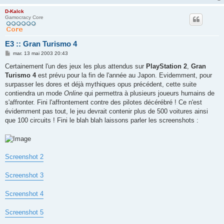
D-Kalck
Gamocracy Core
E3 :: Gran Turismo 4
M
mar. 13 mai 2003 20:43
e
s
Certainement l'un des jeux les plus attendus sur
PlayStation 2
,
Gran
s
Turismo 4
est prévu pour la fin de l'année au Japon. Evidemment, pour
a
g
surpasser les dores et déjà mythiques opus précédent, cette suite
e
contiendra un mode
Online
qui permettra à plusieurs joueurs humains de
s'affronter. Fini l'affrontement contre des pilotes décérébré ! Ce n'est
évidemment pas tout, le jeu devrait contenir plus de 500 voitures ainsi
que 100 circuits ! Fini le blah blah laissons parler les screenshots :
Screenshot 2
Screenshot 3
Screenshot 4
Screenshot 5