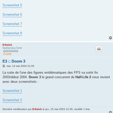
Screenshot 5
Screenshot 6
Screenshot 7
Screenshot 8
D-Kalck
Gamocracy Core
E3 :: Doom 3
M
mar. 13 mai 2003 21:05
e
s
La suite de l'une des figures emblématiques des FPS va sortir fin
s
2003/début 2004.
Doom 3
le grand concurrent de
Half-Life 2
nous revient
a
g
avec deux screenshots :
e
Screenshot 1
Screenshot 2
Dernière modification par
D-Kalck
le jeu. 15 mai 2003 12:28, modifié 1 fois.