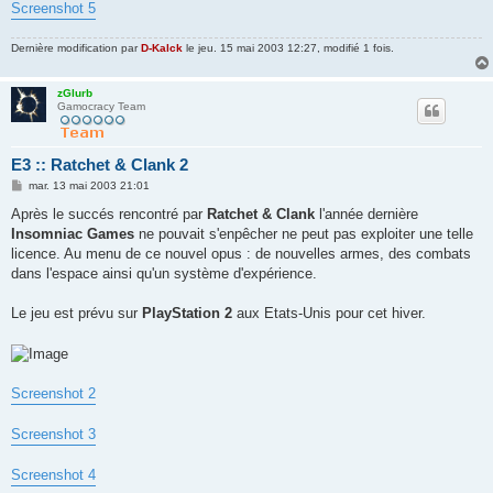
Screenshot 5
Dernière modification par
D-Kalck
le jeu. 15 mai 2003 12:27, modifié 1 fois.
zGlurb
Gamocracy Team
E3 :: Ratchet & Clank 2
M
mar. 13 mai 2003 21:01
e
s
Après le succés rencontré par
Ratchet & Clank
l'année dernière
s
Insomniac Games
ne pouvait s'enpêcher ne peut pas exploiter une telle
a
g
licence. Au menu de ce nouvel opus : de nouvelles armes, des combats
e
dans l'espace ainsi qu'un système d'expérience.
Le jeu est prévu sur
PlayStation 2
aux Etats-Unis pour cet hiver.
Screenshot 2
Screenshot 3
Screenshot 4