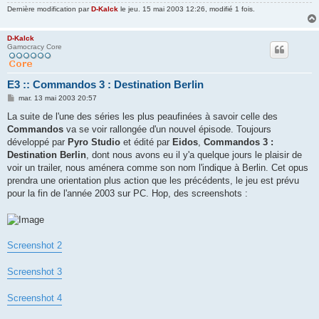
Dernière modification par
D-Kalck
le jeu. 15 mai 2003 12:26, modifié 1 fois.
D-Kalck
Gamocracy Core
E3 :: Commandos 3 : Destination Berlin
M
mar. 13 mai 2003 20:57
e
s
La suite de l'une des séries les plus peaufinées à savoir celle des
s
Commandos
va se voir rallongée d'un nouvel épisode. Toujours
a
g
développé par
Pyro Studio
et édité par
Eidos
,
Commandos 3 :
e
Destination Berlin
, dont nous avons eu il y'a quelque jours le plaisir de
voir un trailer, nous aménera comme son nom l'indique à Berlin. Cet opus
prendra une orientation plus action que les précédents, le jeu est prévu
pour la fin de l'année 2003 sur PC. Hop, des screenshots :
Screenshot 2
Screenshot 3
Screenshot 4