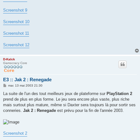
Screenshot 9
Screenshot 10
Screenshot 11
Screenshot 12
D-Kalck
Gamocracy Core
E3 :: Jak 2 : Renegade
M
mar. 13 mai 2003 21:30
e
s
La suite de l'un des tout meilleurs jeux de plateforme sur
PlayStation 2
s
prend de plus en plus forme. Le jeu sera encore plus vaste, plus riche
a
g
mais surtout plus mature, même si Daxter sera toujours là pour sortir ses
e
conneries.
Jak 2 : Renegade
est prévu pour la fin de l'année 2003.
Screenshot 2