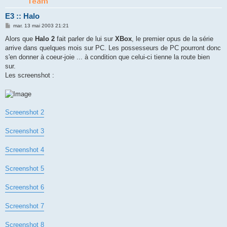
E3 :: Halo
M
mar. 13 mai 2003 21:21
e
s
Alors que
Halo 2
fait parler de lui sur
XBox
, le premier opus de la série
s
arrive dans quelques mois sur PC. Les possesseurs de PC pourront donc
a
g
s'en donner à coeur-joie ... à condition que celui-ci tienne la route bien
e
sur.
Les screenshot :
Screenshot 2
Screenshot 3
Screenshot 4
Screenshot 5
Screenshot 6
Screenshot 7
Screenshot 8