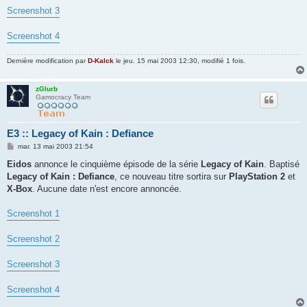
Screenshot 3
Screenshot 4
Dernière modification par
D-Kalck
le jeu. 15 mai 2003 12:30, modifié 1 fois.
zGlurb
Gamocracy Team
E3 :: Legacy of Kain : Defiance
M
mar. 13 mai 2003 21:54
e
s
Eidos
annonce le cinquième épisode de la série
Legacy of Kain
. Baptisé
s
Legacy of Kain : Defiance
, ce nouveau titre sortira sur
PlayStation 2
et
a
g
X-Box
. Aucune date n'est encore annoncée.
e
Screenshot 1
Screenshot 2
Screenshot 3
Screenshot 4