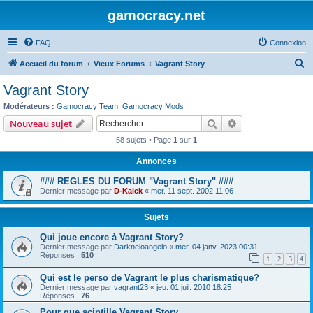
gamocracy.net
FAQ
Connexion
R
Accueil du forum
Vieux Forums
Vagrant Story
e
Vagrant Story
c
Modérateurs :
Gamocracy Team
,
Gamocracy Mods
h
Rechercher
Recherche avanc
Nouveau sujet
e
58 sujets • Page
1
sur
1
r
Annonces
c
### REGLES DU FORUM "Vagrant Story" ###
h
Dernier message par
D-Kalck
«
mer. 11 sept. 2002 11:06
e
r
Sujets
Qui joue encore à Vagrant Story?
Dernier message par
Darkneloangelo
«
mer. 04 janv. 2023 00:31
Réponses :
510
1
2
3
4
Qui est le perso de Vagrant le plus charismatique?
Dernier message par
vagrant23
«
jeu. 01 juil. 2010 18:25
Réponses :
76
Pour que scintille Vagrant Story