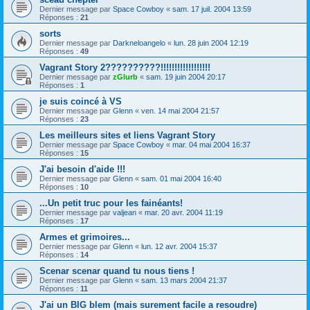
Dernier message par
Space Cowboy
«
sam. 17 juil. 2004 13:59
Réponses :
21
sorts
Dernier message par
Darkneloangelo
«
lun. 28 juin 2004 12:19
Réponses :
49
Vagrant Story 2??????????!!!!!!!!!!!!!!!!!!
Dernier message par
zGlurb
«
sam. 19 juin 2004 20:17
Réponses :
1
je suis coincé à VS
Dernier message par
Glenn
«
ven. 14 mai 2004 21:57
Réponses :
23
Les meilleurs sites et liens Vagrant Story
Dernier message par
Space Cowboy
«
mar. 04 mai 2004 16:37
Réponses :
15
J'ai besoin d'aide !!!
Dernier message par
Glenn
«
sam. 01 mai 2004 16:40
Réponses :
10
...Un petit truc pour les fainéants!
Dernier message par
valjean
«
mar. 20 avr. 2004 11:19
Réponses :
17
Armes et grimoires...
Dernier message par
Glenn
«
lun. 12 avr. 2004 15:37
Réponses :
14
Scenar scenar quand tu nous tiens !
Dernier message par
Glenn
«
sam. 13 mars 2004 21:37
Réponses :
11
J'ai un BIG blem (mais surement facile a resoudre)