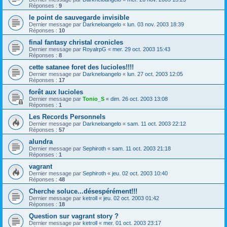
Réponses :
9
le point de sauvegarde invisible
Dernier message par
Darkneloangelo
«
lun. 03 nov. 2003 18:39
Réponses :
10
final fantasy christal cronicles
Dernier message par
RoyalrpG
«
mer. 29 oct. 2003 15:43
Réponses :
8
cette satanee foret des lucioles!!!!
Dernier message par
Darkneloangelo
«
lun. 27 oct. 2003 12:05
Réponses :
17
forêt aux lucioles
Dernier message par
Tonio_S
«
dim. 26 oct. 2003 13:08
Réponses :
1
Les Records Personnels
Dernier message par
Darkneloangelo
«
sam. 11 oct. 2003 22:12
Réponses :
57
alundra
Dernier message par
Sephiroth
«
sam. 11 oct. 2003 21:18
Réponses :
1
vagrant
Dernier message par
Sephiroth
«
jeu. 02 oct. 2003 10:40
Réponses :
48
Cherche soluce...désespérément!!!
Dernier message par
ketroll
«
jeu. 02 oct. 2003 01:42
Réponses :
18
Question sur vagrant story ?
Dernier message par
ketroll
«
mer. 01 oct. 2003 23:17