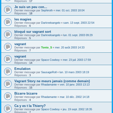
Réponses :
17
Je suis un peu con...
Dernier message par
Sephiroth
«
mer. 01 oct. 2003 18:04
Réponses :
18
les magies
Dernier message par
Darkneloangelo
«
sam. 13 sept. 2003 22:54
Réponses :
6
bloqué sur vagrant sort
Dernier message par
Darkneloangelo
«
lun. 01 sept. 2003 09:29
Réponses :
5
vagrant
Dernier message par
Tonio_S
«
mer. 20 août 2003 14:33
Réponses :
7
vagrant
Dernier message par
Space Cowboy
«
mer. 23 juil. 2003 17:59
Réponses :
14
Emulation
Dernier message par
SausageRoll
«
lun. 10 mars 2003 18:19
Réponses :
3
Vagrant Story ne meurs jamais (comme demain)
Dernier message par
Rhadamante
«
ven. 10 janv. 2003 13:13
Réponses :
15
Bizarre bizarre
Dernier message par
Rhadamante
«
mar. 10 déc. 2002 14:18
Réponses :
4
Ca y es t la Thierry?
Dernier message par
Space Cowboy
«
jeu. 19 sept. 2002 18:35
Réponses :
7