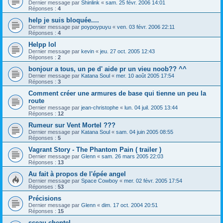
Dernier message par
Shinlink
«
sam. 25 févr. 2006 14:01
Réponses :
4
help je suis bloquée....
Dernier message par
poypoypuyu
«
ven. 03 févr. 2006 22:11
Réponses :
4
Helpp lol
Dernier message par
kevin
«
jeu. 27 oct. 2005 12:43
Réponses :
2
bonjour a tous, un pe d' aide pr un vieu noob?? ^^
Dernier message par
Katana Soul
«
mer. 10 août 2005 17:54
Réponses :
3
Comment créer une armures de base qui tienne un peu la
route
Dernier message par
jean-christophe
«
lun. 04 juil. 2005 13:44
Réponses :
12
Rumeur sur Vent Mortel ???
Dernier message par
Katana Soul
«
sam. 04 juin 2005 08:55
Réponses :
5
Vagrant Story - The Phantom Pain ( trailer )
Dernier message par
Glenn
«
sam. 26 mars 2005 22:03
Réponses :
13
Au fait à propos de l'épée angel
Dernier message par
Space Cowboy
«
mer. 02 févr. 2005 17:54
Réponses :
53
Précisions
Dernier message par
Glenn
«
dim. 17 oct. 2004 20:51
Réponses :
15
sceau cheptel