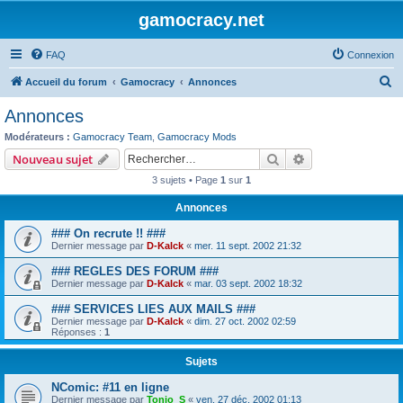
gamocracy.net
FAQ
Connexion
R
Accueil du forum
Gamocracy
Annonces
e
Annonces
c
Modérateurs :
Gamocracy Team
,
Gamocracy Mods
h
Rechercher
Recherche avanc
Nouveau sujet
e
3 sujets • Page
1
sur
1
r
Annonces
c
### On recrute !! ###
h
Dernier message par
D-Kalck
«
mer. 11 sept. 2002 21:32
e
### REGLES DES FORUM ###
r
Dernier message par
D-Kalck
«
mar. 03 sept. 2002 18:32
### SERVICES LIES AUX MAILS ###
Dernier message par
D-Kalck
«
dim. 27 oct. 2002 02:59
Réponses :
1
Sujets
NComic: #11 en ligne
Dernier message par
Tonio_S
«
ven. 27 déc. 2002 01:13