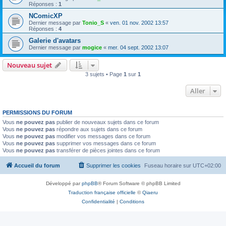
Réponses :
1
NComicXP
Dernier message par
Tonio_S
«
ven. 01 nov. 2002 13:57
Réponses :
4
Galerie d'avatars
Dernier message par
mogice
«
mer. 04 sept. 2002 13:07
Nouveau sujet
3 sujets • Page
1
sur
1
Aller
PERMISSIONS DU FORUM
Vous
ne pouvez pas
publier de nouveaux sujets dans ce forum
Vous
ne pouvez pas
répondre aux sujets dans ce forum
Vous
ne pouvez pas
modifier vos messages dans ce forum
Vous
ne pouvez pas
supprimer vos messages dans ce forum
Vous
ne pouvez pas
transférer de pièces jointes dans ce forum
Accueil du forum
Supprimer les cookies
Fuseau horaire sur
UTC+02:00
Développé par
phpBB
® Forum Software © phpBB Limited
Traduction française officielle
©
Qiaeru
Confidentialité
|
Conditions