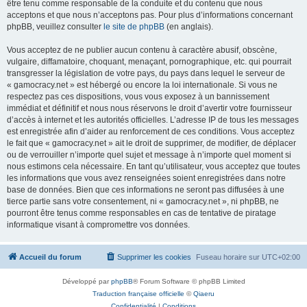
être tenu comme responsable de la conduite et du contenu que nous
acceptons et que nous n’acceptons pas. Pour plus d’informations concernant
phpBB, veuillez consulter
le site de phpBB
(en anglais).
Vous acceptez de ne publier aucun contenu à caractère abusif, obscène,
vulgaire, diffamatoire, choquant, menaçant, pornographique, etc. qui pourrait
transgresser la législation de votre pays, du pays dans lequel le serveur de
« gamocracy.net » est hébergé ou encore la loi internationale. Si vous ne
respectez pas ces dispositions, vous vous exposez à un bannissement
immédiat et définitif et nous nous réservons le droit d’avertir votre fournisseur
d’accès à internet et les autorités officielles. L’adresse IP de tous les messages
est enregistrée afin d’aider au renforcement de ces conditions. Vous acceptez
le fait que « gamocracy.net » ait le droit de supprimer, de modifier, de déplacer
ou de verrouiller n’importe quel sujet et message à n’importe quel moment si
nous estimons cela nécessaire. En tant qu’utilisateur, vous acceptez que toutes
les informations que vous avez renseignées soient enregistrées dans notre
base de données. Bien que ces informations ne seront pas diffusées à une
tierce partie sans votre consentement, ni « gamocracy.net », ni phpBB, ne
pourront être tenus comme responsables en cas de tentative de piratage
informatique visant à compromettre vos données.
Accueil du forum
Supprimer les cookies
Fuseau horaire sur
UTC+02:00
Développé par
phpBB
® Forum Software © phpBB Limited
Traduction française officielle
©
Qiaeru
Confidentialité
|
Conditions