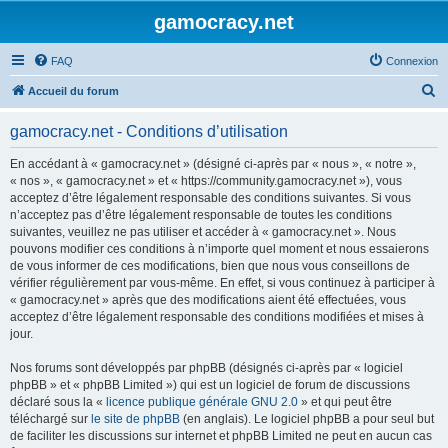
gamocracy.net
FAQ
Connexion
R
Accueil du forum
e
gamocracy.net - Conditions d’utilisation
c
h
En accédant à « gamocracy.net » (désigné ci-après par « nous », « notre »,
« nos », « gamocracy.net » et « https://community.gamocracy.net »), vous
e
acceptez d’être légalement responsable des conditions suivantes. Si vous
r
n’acceptez pas d’être légalement responsable de toutes les conditions
suivantes, veuillez ne pas utiliser et accéder à « gamocracy.net ». Nous
c
pouvons modifier ces conditions à n’importe quel moment et nous essaierons
h
de vous informer de ces modifications, bien que nous vous conseillons de
vérifier régulièrement par vous-même. En effet, si vous continuez à participer à
e
« gamocracy.net » après que des modifications aient été effectuées, vous
r
acceptez d’être légalement responsable des conditions modifiées et mises à
jour.
Nos forums sont développés par phpBB (désignés ci-après par « logiciel
phpBB » et « phpBB Limited ») qui est un logiciel de forum de discussions
déclaré sous la «
licence publique générale GNU 2.0
» et qui peut être
téléchargé sur
le site de phpBB
(en anglais). Le logiciel phpBB a pour seul but
de faciliter les discussions sur internet et phpBB Limited ne peut en aucun cas