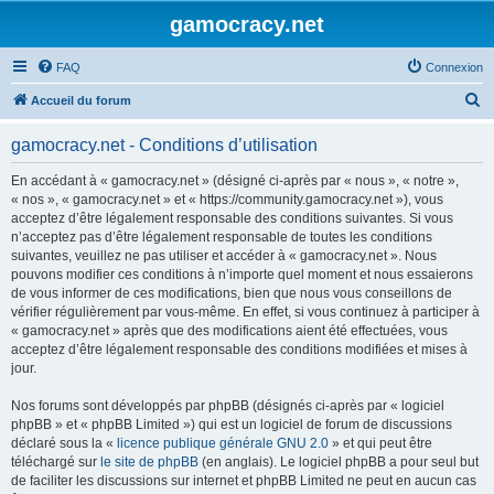
gamocracy.net
FAQ
Connexion
R
Accueil du forum
e
gamocracy.net - Conditions d’utilisation
c
h
En accédant à « gamocracy.net » (désigné ci-après par « nous », « notre »,
« nos », « gamocracy.net » et « https://community.gamocracy.net »), vous
e
acceptez d’être légalement responsable des conditions suivantes. Si vous
r
n’acceptez pas d’être légalement responsable de toutes les conditions
suivantes, veuillez ne pas utiliser et accéder à « gamocracy.net ». Nous
c
pouvons modifier ces conditions à n’importe quel moment et nous essaierons
h
de vous informer de ces modifications, bien que nous vous conseillons de
vérifier régulièrement par vous-même. En effet, si vous continuez à participer à
e
« gamocracy.net » après que des modifications aient été effectuées, vous
r
acceptez d’être légalement responsable des conditions modifiées et mises à
jour.
Nos forums sont développés par phpBB (désignés ci-après par « logiciel
phpBB » et « phpBB Limited ») qui est un logiciel de forum de discussions
déclaré sous la «
licence publique générale GNU 2.0
» et qui peut être
téléchargé sur
le site de phpBB
(en anglais). Le logiciel phpBB a pour seul but
de faciliter les discussions sur internet et phpBB Limited ne peut en aucun cas