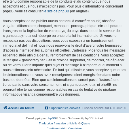
être tenu comme responsable de la conduite et du contenu que nous
acceptons et que nous n’acceptons pas. Pour plus d’informations concernant
phpBB, veuillez consulter
le site de phpBB
(en anglais).
Vous acceptez de ne publier aucun contenu à caractère abusif, obscène,
vulgaire, diffamatoire, choquant, menaçant, pornographique, etc. qui pourrait
transgresser la législation de votre pays, du pays dans lequel le serveur de
« gamocracy.net » est hébergé ou encore la loi internationale. Si vous ne
respectez pas ces dispositions, vous vous exposez à un bannissement
immédiat et définitif et nous nous réservons le droit d’avertir votre fournisseur
d’accès à internet et les autorités officielles. L’adresse IP de tous les messages
est enregistrée afin d’aider au renforcement de ces conditions. Vous acceptez
le fait que « gamocracy.net » ait le droit de supprimer, de modifier, de déplacer
ou de verrouiller n’importe quel sujet et message à n’importe quel moment si
nous estimons cela nécessaire. En tant qu’utilisateur, vous acceptez que toutes
les informations que vous avez renseignées soient enregistrées dans notre
base de données. Bien que ces informations ne seront pas diffusées à une
tierce partie sans votre consentement, ni « gamocracy.net », ni phpBB, ne
pourront être tenus comme responsables en cas de tentative de piratage
informatique visant à compromettre vos données.
Accueil du forum
Supprimer les cookies
Fuseau horaire sur
UTC+02:00
Développé par
phpBB
® Forum Software © phpBB Limited
Traduction française officielle
©
Qiaeru
Confidentialité
|
Conditions