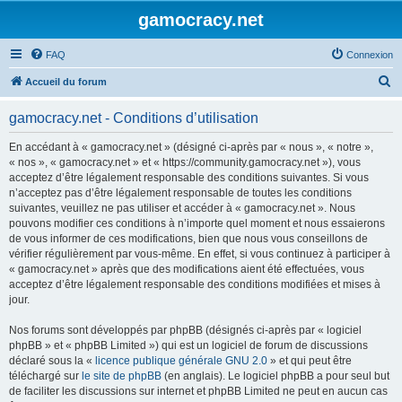
gamocracy.net
FAQ
Connexion
R
Accueil du forum
e
gamocracy.net - Conditions d’utilisation
c
h
En accédant à « gamocracy.net » (désigné ci-après par « nous », « notre »,
« nos », « gamocracy.net » et « https://community.gamocracy.net »), vous
e
acceptez d’être légalement responsable des conditions suivantes. Si vous
r
n’acceptez pas d’être légalement responsable de toutes les conditions
suivantes, veuillez ne pas utiliser et accéder à « gamocracy.net ». Nous
c
pouvons modifier ces conditions à n’importe quel moment et nous essaierons
h
de vous informer de ces modifications, bien que nous vous conseillons de
vérifier régulièrement par vous-même. En effet, si vous continuez à participer à
e
« gamocracy.net » après que des modifications aient été effectuées, vous
r
acceptez d’être légalement responsable des conditions modifiées et mises à
jour.
Nos forums sont développés par phpBB (désignés ci-après par « logiciel
phpBB » et « phpBB Limited ») qui est un logiciel de forum de discussions
déclaré sous la «
licence publique générale GNU 2.0
» et qui peut être
téléchargé sur
le site de phpBB
(en anglais). Le logiciel phpBB a pour seul but
de faciliter les discussions sur internet et phpBB Limited ne peut en aucun cas