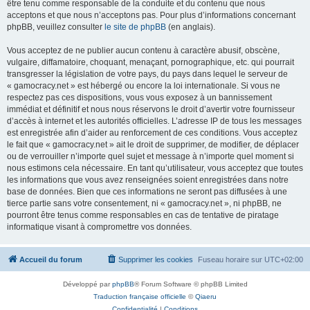
être tenu comme responsable de la conduite et du contenu que nous
acceptons et que nous n’acceptons pas. Pour plus d’informations concernant
phpBB, veuillez consulter
le site de phpBB
(en anglais).
Vous acceptez de ne publier aucun contenu à caractère abusif, obscène,
vulgaire, diffamatoire, choquant, menaçant, pornographique, etc. qui pourrait
transgresser la législation de votre pays, du pays dans lequel le serveur de
« gamocracy.net » est hébergé ou encore la loi internationale. Si vous ne
respectez pas ces dispositions, vous vous exposez à un bannissement
immédiat et définitif et nous nous réservons le droit d’avertir votre fournisseur
d’accès à internet et les autorités officielles. L’adresse IP de tous les messages
est enregistrée afin d’aider au renforcement de ces conditions. Vous acceptez
le fait que « gamocracy.net » ait le droit de supprimer, de modifier, de déplacer
ou de verrouiller n’importe quel sujet et message à n’importe quel moment si
nous estimons cela nécessaire. En tant qu’utilisateur, vous acceptez que toutes
les informations que vous avez renseignées soient enregistrées dans notre
base de données. Bien que ces informations ne seront pas diffusées à une
tierce partie sans votre consentement, ni « gamocracy.net », ni phpBB, ne
pourront être tenus comme responsables en cas de tentative de piratage
informatique visant à compromettre vos données.
Accueil du forum
Supprimer les cookies
Fuseau horaire sur
UTC+02:00
Développé par
phpBB
® Forum Software © phpBB Limited
Traduction française officielle
©
Qiaeru
Confidentialité
|
Conditions