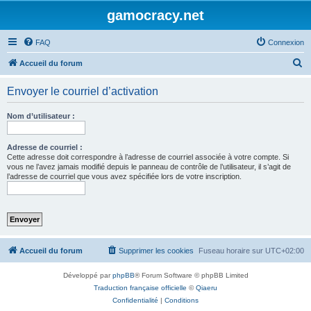
gamocracy.net
FAQ
Connexion
R
Accueil du forum
e
Envoyer le courriel d’activation
c
h
Nom d’utilisateur :
e
r
Adresse de courriel :
Cette adresse doit correspondre à l’adresse de courriel associée à votre compte. Si
c
vous ne l’avez jamais modifié depuis le panneau de contrôle de l’utilisateur, il s’agit de
l’adresse de courriel que vous avez spécifiée lors de votre inscription.
h
e
r
Accueil du forum
Supprimer les cookies
Fuseau horaire sur
UTC+02:00
Développé par
phpBB
® Forum Software © phpBB Limited
Traduction française officielle
©
Qiaeru
Confidentialité
|
Conditions