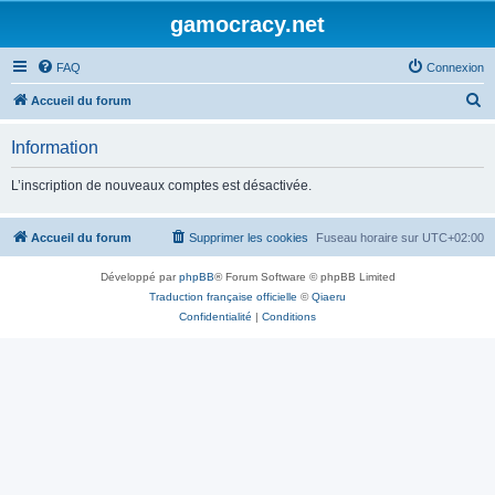
gamocracy.net
FAQ
Connexion
R
Accueil du forum
e
Information
c
h
L’inscription de nouveaux comptes est désactivée.
e
r
Accueil du forum
Supprimer les cookies
Fuseau horaire sur
UTC+02:00
c
Développé par
phpBB
® Forum Software © phpBB Limited
h
Traduction française officielle
©
Qiaeru
e
Confidentialité
|
Conditions
r