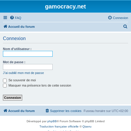
gamocracy.net
FAQ
Connexion
R
Accueil du forum
e
Connexion
c
h
Nom d’utilisateur :
e
r
Mot de passe :
c
J’ai oublié mon mot de passe
h
Se souvenir de moi
e
Masquer ma présence lors de cette session
r
Accueil du forum
Supprimer les cookies
Fuseau horaire sur
UTC+02:00
Développé par
phpBB
® Forum Software © phpBB Limited
Traduction française officielle
©
Qiaeru