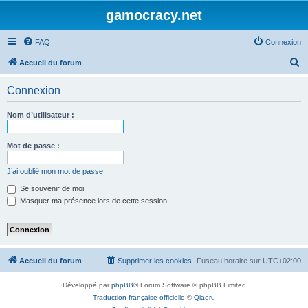
gamocracy.net
FAQ
Connexion
R
Accueil du forum
e
Connexion
c
h
Nom d’utilisateur :
e
r
Mot de passe :
c
J’ai oublié mon mot de passe
h
Se souvenir de moi
e
Masquer ma présence lors de cette session
r
Accueil du forum
Supprimer les cookies
Fuseau horaire sur
UTC+02:00
Développé par
phpBB
® Forum Software © phpBB Limited
Traduction française officielle
©
Qiaeru