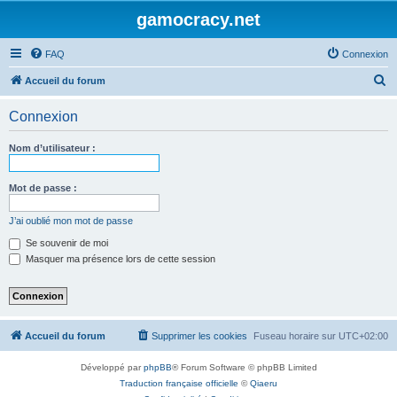
gamocracy.net
FAQ
Connexion
R
Accueil du forum
e
Connexion
c
h
Nom d’utilisateur :
e
r
Mot de passe :
c
J’ai oublié mon mot de passe
h
Se souvenir de moi
e
Masquer ma présence lors de cette session
r
Accueil du forum
Supprimer les cookies
Fuseau horaire sur
UTC+02:00
Développé par
phpBB
® Forum Software © phpBB Limited
Traduction française officielle
©
Qiaeru