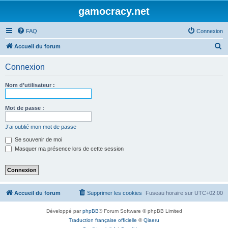
gamocracy.net
FAQ
Connexion
R
Accueil du forum
e
Connexion
c
h
Nom d’utilisateur :
e
r
Mot de passe :
c
J’ai oublié mon mot de passe
h
Se souvenir de moi
e
Masquer ma présence lors de cette session
r
Accueil du forum
Supprimer les cookies
Fuseau horaire sur
UTC+02:00
Développé par
phpBB
® Forum Software © phpBB Limited
Traduction française officielle
©
Qiaeru