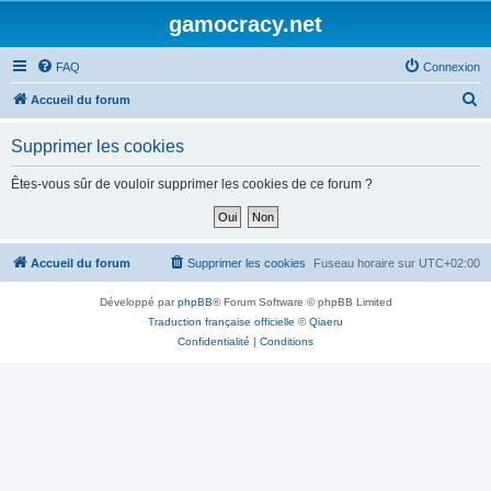
gamocracy.net
FAQ
Connexion
R
Accueil du forum
e
Supprimer les cookies
c
h
Êtes-vous sûr de vouloir supprimer les cookies de ce forum ?
e
r
c
Accueil du forum
Supprimer les cookies
Fuseau horaire sur
UTC+02:00
h
Développé par
phpBB
® Forum Software © phpBB Limited
e
Traduction française officielle
©
Qiaeru
r
Confidentialité
|
Conditions