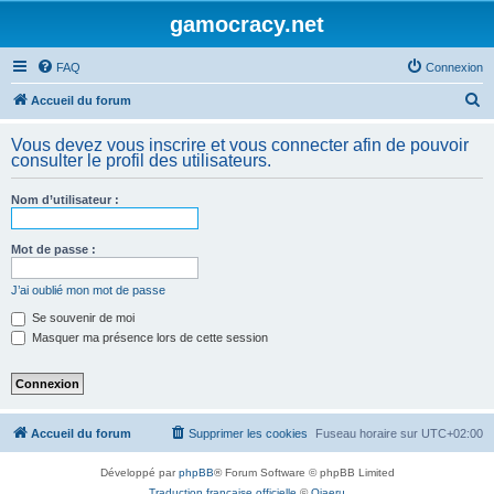
gamocracy.net
FAQ
Connexion
R
Accueil du forum
e
Vous devez vous inscrire et vous connecter afin de pouvoir
c
consulter le profil des utilisateurs.
h
Nom d’utilisateur :
e
r
Mot de passe :
c
h
J’ai oublié mon mot de passe
e
Se souvenir de moi
Masquer ma présence lors de cette session
r
Accueil du forum
Supprimer les cookies
Fuseau horaire sur
UTC+02:00
Développé par
phpBB
® Forum Software © phpBB Limited
Traduction française officielle
©
Qiaeru