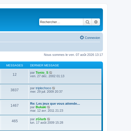
Rechercher
Recherche avancé
Connexion
Nous sommes le ven. 07 août 2026 13:17
MESSAGES
DERNIER MESSAGE
C
par
Tonio_S
12
o
ven. 27 déc. 2002 01:13
n
s
u
C
par
triplechoco
3837
l
o
mer. 29 juil. 2009 20:37
t
n
e
s
r
u
Re: Les jeux que vous attende…
l
1467
l
C
par
Bukaki
e
t
o
mar. 12 avr. 2011 21:23
d
e
n
e
r
s
r
C
par
zGlurb
l
465
u
n
o
lun. 17 août 2009 15:28
e
l
i
n
d
t
e
s
e