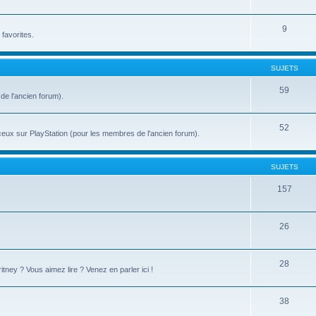
9
 favorites.
SUJETS
59
de l'ancien forum).
52
 ceux sur PlayStation (pour les membres de l'ancien forum).
SUJETS
157
26
28
tney ? Vous aimez lire ? Venez en parler ici !
38