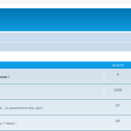
SUJETS
6
oster !
1069
97
... Le grand fourre-tout, quoi !
64
ns ? Venez !