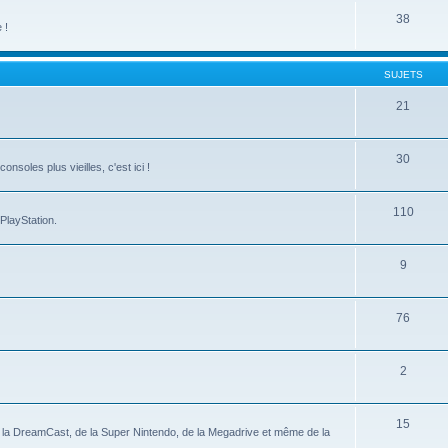
38
 !
SUJETS
21
30
nsoles plus vieilles, c'est ici !
110
PlayStation.
9
76
2
15
, de la DreamCast, de la Super Nintendo, de la Megadrive et même de la