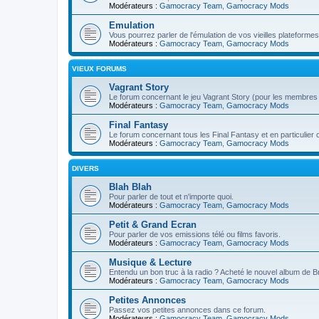
Modérateurs :
Gamocracy Team
,
Gamocracy Mods
Emulation
Vous pourrez parler de l'émulation de vos vieilles plateformes
Modérateurs :
Gamocracy Team
,
Gamocracy Mods
VIEUX FORUMS
Vagrant Story
Le forum concernant le jeu Vagrant Story (pour les membres 
Modérateurs :
Gamocracy Team
,
Gamocracy Mods
Final Fantasy
Le forum concernant tous les Final Fantasy et en particulier
Modérateurs :
Gamocracy Team
,
Gamocracy Mods
DIVERS
Blah Blah
Pour parler de tout et n'importe quoi.
Modérateurs :
Gamocracy Team
,
Gamocracy Mods
Petit & Grand Ecran
Pour parler de vos emissions télé ou films favoris.
Modérateurs :
Gamocracy Team
,
Gamocracy Mods
Musique & Lecture
Entendu un bon truc à la radio ? Acheté le nouvel album de Bri
Modérateurs :
Gamocracy Team
,
Gamocracy Mods
Petites Annonces
Passez vos petites annonces dans ce forum.
Modérateurs :
Gamocracy Team
,
Gamocracy Mods