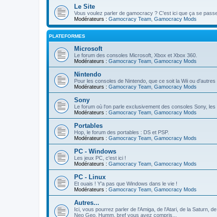
Le Site
Vous voulez parler de gamocracy ? C'est ici que ça se passe
Modérateurs :
Gamocracy Team
,
Gamocracy Mods
PLATEFORMES
Microsoft
Le forum des consoles Microsoft, Xbox et Xbox 360.
Modérateurs :
Gamocracy Team
,
Gamocracy Mods
Nintendo
Pour les consoles de Nintendo, que ce soit la Wii ou d'autres co
Modérateurs :
Gamocracy Team
,
Gamocracy Mods
Sony
Le forum où l'on parle exclusivement des consoles Sony, les 
Modérateurs :
Gamocracy Team
,
Gamocracy Mods
Portables
Hop, le forum des portables : DS et PSP.
Modérateurs :
Gamocracy Team
,
Gamocracy Mods
PC - Windows
Les jeux PC, c'est ici !
Modérateurs :
Gamocracy Team
,
Gamocracy Mods
PC - Linux
Et ouais ! Y'a pas que Windows dans le vie !
Modérateurs :
Gamocracy Team
,
Gamocracy Mods
Autres...
Ici, vous pourrez parler de l'Amiga, de l'Atari, de la Saturn
Neo Geo. Humm, bref vous avez compris...