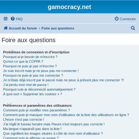
gamocracy.net
FAQ
Connexion
R
Accueil du forum
Foire aux questions
e
Foire aux questions
c
h
Problèmes de connexion et d’inscription
Pourquoi ai-je besoin de m’inscrire ?
e
Qu’est-ce que la COPPA ?
r
Pourquoi ne puis-je pas m’inscrire ?
Je suis inscrit mais je ne peux pas me connecter !
c
Pourquoi ne puis-je pas me connecter ?
Je m’étais déjà inscrit par le passé mais ne peux à présent plus me connecter ?!
h
J’ai perdu mon mot de passe !
e
Pourquoi suis-je déconnecté automatiquement ?
À quoi sert « Supprimer les cookies » ?
r
Préférences et paramètres des utilisateurs
Comment puis-je modifier mes paramètres ?
Comment puis-je masquer mon nom d’utilisateur de la liste des utilisateurs en ligne ?
L’heure n’est pas correcte !
J’ai réglé le fuseau horaire mais l’heure n’est toujours pas correcte !
Ma langue n’apparaît pas dans la liste !
Que signifient les images situées à côté de mon nom d’utilisateur ?
Comment puis-je afficher un avatar ?